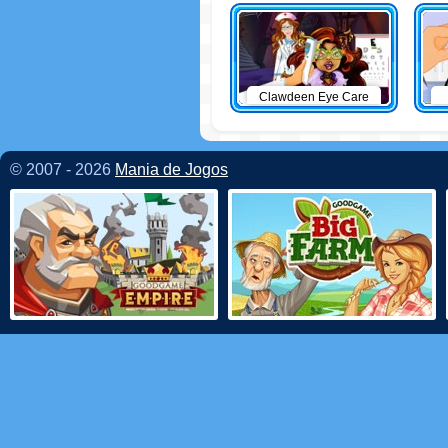
Clawdeen Eye Care
© 2007 - 2026
Mania de Jogos