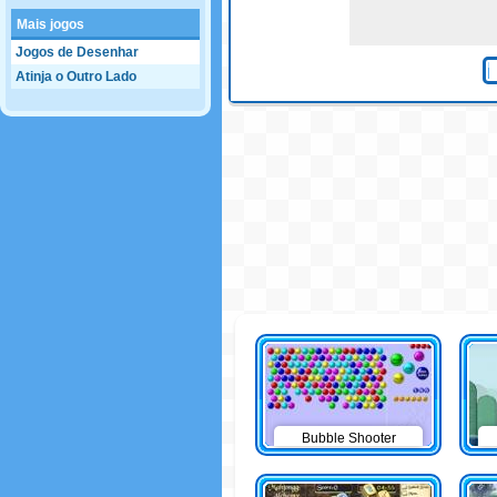
Mais jogos
Jogos de Desenhar
Atinja o Outro Lado
Bubble Shooter