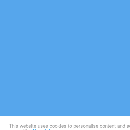
This website uses cookies to personalise content and ad