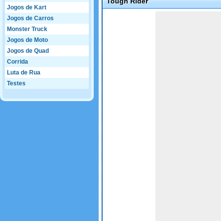
Tough Rider
Jogos de Kart
Game not loaded yet.
Jogos de Carros
Monster Truck
Jogos de Moto
Jogos de Quad
Corrida
Luta de Rua
Testes