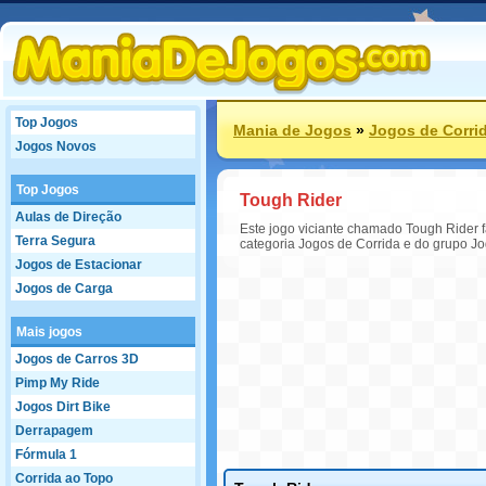
Top Jogos
Mania de Jogos
»
Jogos de Corri
Jogos Novos
Top Jogos
Tough Rider
Aulas de Direção
Este jogo viciante chamado Tough Rider 
Terra Segura
categoria Jogos de Corrida e do grupo Jog
Jogos de Estacionar
Jogos de Carga
Mais jogos
Jogos de Carros 3D
Pimp My Ride
Jogos Dirt Bike
Derrapagem
Fórmula 1
Corrida ao Topo