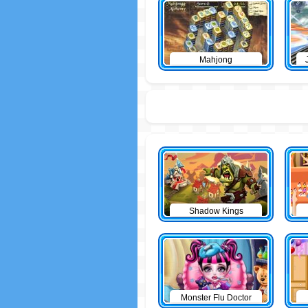
Mahjong
Shadow Kings
Monster Flu Doctor