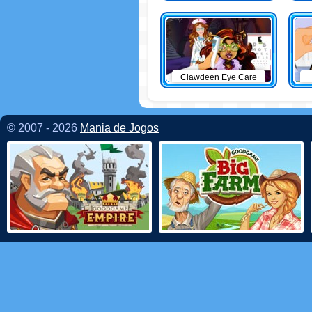
Clawdeen Eye Care
© 2007 - 2026
Mania de Jogos