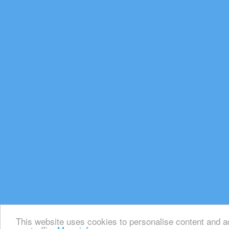
This website uses cookies to personalise content and ad