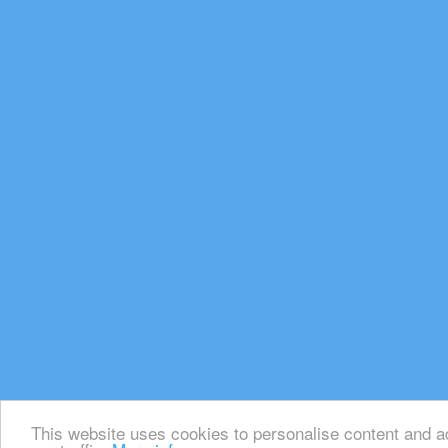
This website uses cookies to personalise content and ad