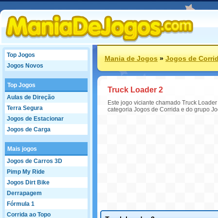
Top Jogos
Mania de Jogos
»
Jogos de Corri
Jogos Novos
Top Jogos
Truck Loader 2
Aulas de Direção
Este jogo viciante chamado Truck Loader
Terra Segura
categoria Jogos de Corrida e do grupo J
Jogos de Estacionar
Jogos de Carga
Mais jogos
Jogos de Carros 3D
Pimp My Ride
Jogos Dirt Bike
Derrapagem
Fórmula 1
Corrida ao Topo