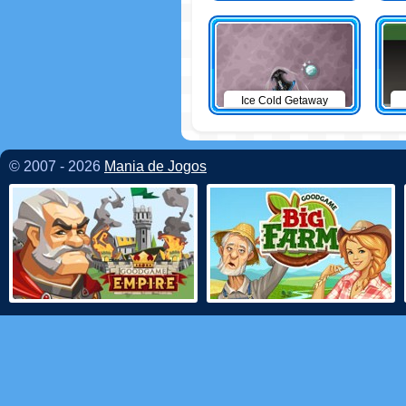
Ice Cold Getaway
© 2007 - 2026
Mania de Jogos