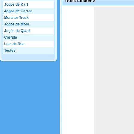
Truck Loader 2
Jogos de Kart
Game not loaded yet.
Jogos de Carros
Monster Truck
Jogos de Moto
Jogos de Quad
Corrida
Luta de Rua
Testes