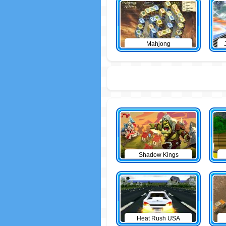
Mahjong
Shadow Kings
Heat Rush USA