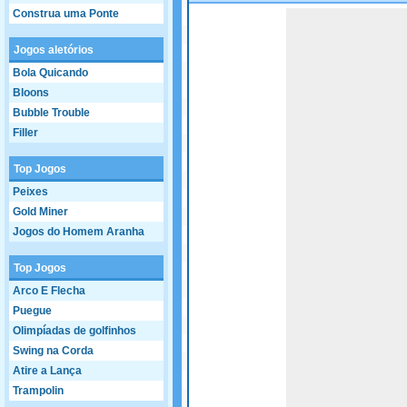
Construa uma Ponte
Game not loaded yet.
Jogos aletórios
Bola Quicando
Bloons
Bubble Trouble
Filler
Top Jogos
Peixes
Gold Miner
Jogos do Homem Aranha
Top Jogos
Arco E Flecha
Puegue
Olimpíadas de golfinhos
Swing na Corda
Atire a Lança
Trampolin