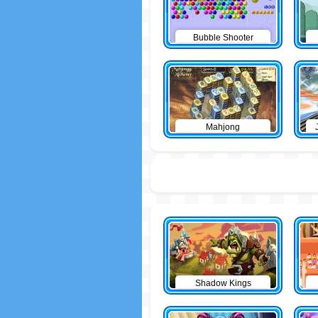
Bubble Shooter
Mahjong
Shadow Kings