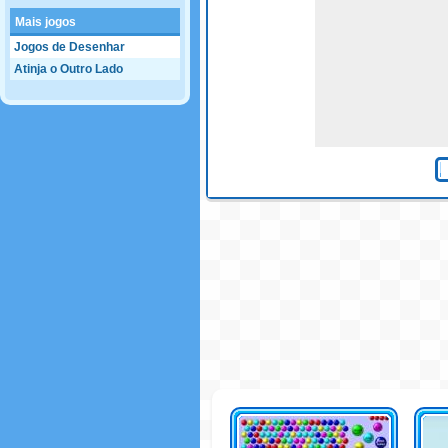
Mais jogos
Jogos de Desenhar
Atinja o Outro Lado