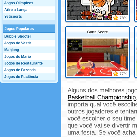
Jogos Olímpicos
Atire a Lança
Yetisports
78%
Jogos Populares
Gotta Score
Bubble Shooter
Jogos de Vestir
Mahjong
Jogos do Mario
Jogos de Restaurante
Jogos de Fazenda
77%
Jogos de Paciência
Alguns dos melhores jog
Basketball Championship
importa qual você escolh
outros jogadores e tentan
você escolher o seu time
que você vai se divertir 
uma festa. Se você acha 