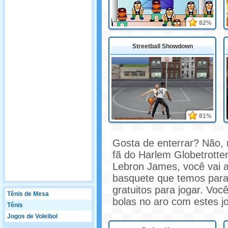
82%
Streetball Showdown
81%
Gosta de enterrar? Não, 
fã do Harlem Globetrotte
Lebron James, você vai a
basquete que temos para 
gratuitos para jogar. Vo
Tênis de Mesa
bolas no aro com estes j
Tênis
Jogos de Voleibol