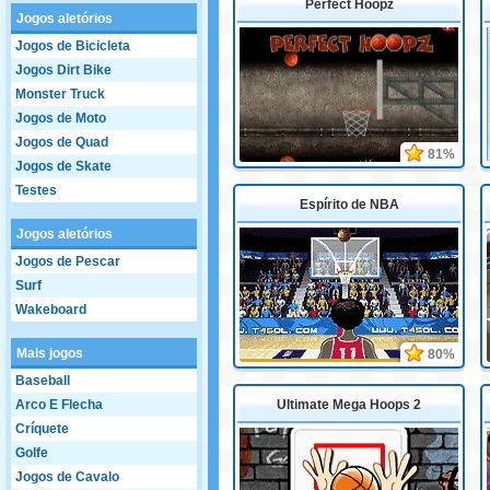
Perfect Hoopz
Jogos aletórios
Jogos de Bicicleta
Jogos Dirt Bike
Monster Truck
Jogos de Moto
Jogos de Quad
81%
Jogos de Skate
Testes
Espírito de NBA
Jogos aletórios
Jogos de Pescar
Surf
Wakeboard
Mais jogos
80%
Baseball
Arco E Flecha
Ultimate Mega Hoops 2
Críquete
Golfe
Jogos de Cavalo