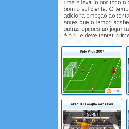
time e levá-lo por todo 
bom o suficiente. O temp
adiciona emoção ao tent
antes que o tempo acabel
outras opções ao jogar t
é o que deve tentar prime
Side Kick 2007
83%
Premier League Penalties