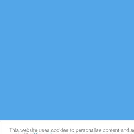
This website uses cookies to personalise content and ad