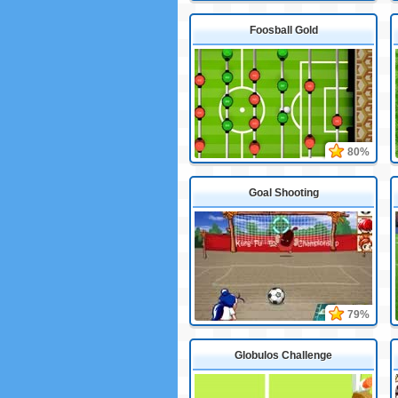
Foosball Gold
80%
Goal Shooting
79%
Globulos Challenge