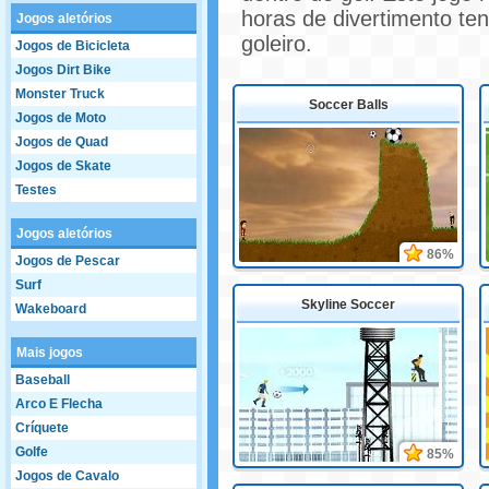
horas de divertimento te
Jogos aletórios
goleiro.
Jogos de Bicicleta
Jogos Dirt Bike
Monster Truck
Soccer Balls
Jogos de Moto
Jogos de Quad
Jogos de Skate
Testes
Jogos aletórios
86%
Jogos de Pescar
Surf
Skyline Soccer
Wakeboard
Mais jogos
Baseball
Arco E Flecha
Críquete
Golfe
85%
Jogos de Cavalo