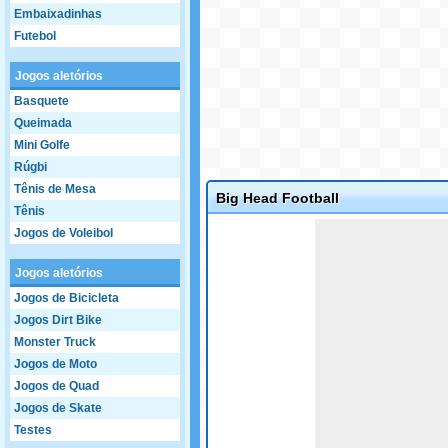
Embaixadinhas
Futebol
Jogos aletórios
Basquete
Queimada
Mini Golfe
Rúgbi
Tênis de Mesa
Big Head Football
Tênis
Game not loaded yet.
Jogos de Voleibol
Jogos aletórios
Jogos de Bicicleta
Jogos Dirt Bike
Monster Truck
Jogos de Moto
Jogos de Quad
Jogos de Skate
Testes