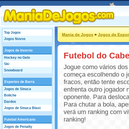
Top Jogos
Mania de Jogos
»
Jogos de Espor
Jogos Novos
Jogos de Inverno
Futebol do Cab
Hockey no Gelo
Ski
Jogue como vários dos 
Snowboard
começa escolhendo o jo
fracos, então tente esc
Esportes de Barra
enfrenta outro jogador 
Jogos de Sinuca
Boliche
oponente. Para desloca
Dardos
Para chutar a bola, ap
Jogos de Sinuca Blast
verá um ranking com vi
ranking!
Futebol Americano
Jogos de Penalty