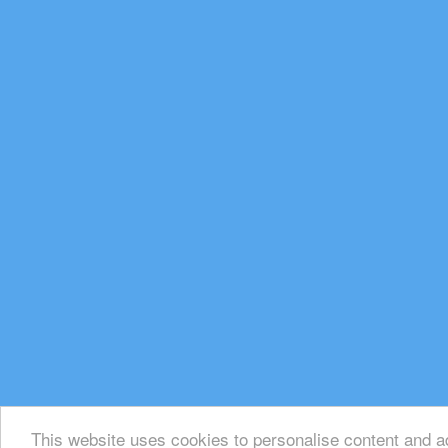
This website uses cookies to personalise content and ad