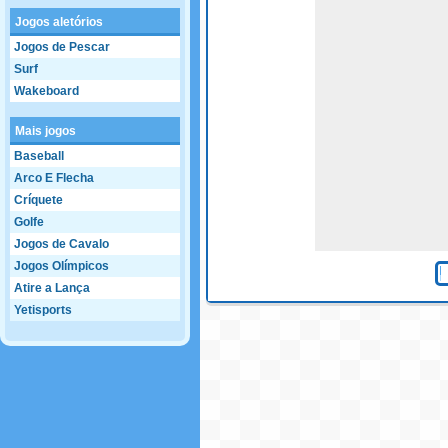
Jogos aletórios
Jogos de Pescar
Surf
Wakeboard
Mais jogos
Baseball
Arco E Flecha
Críquete
Golfe
Jogos de Cavalo
Jogos Olímpicos
Atire a Lança
Yetisports