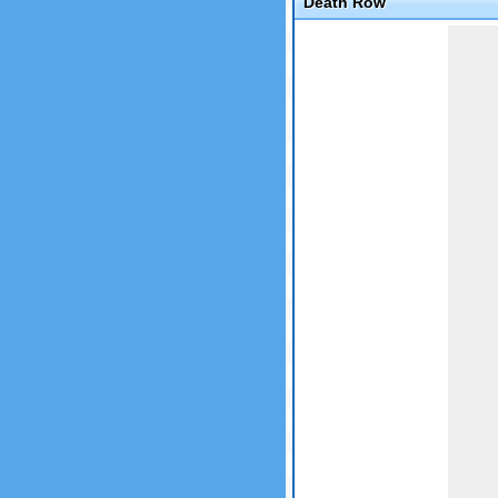
Death Row
Game not loaded yet.