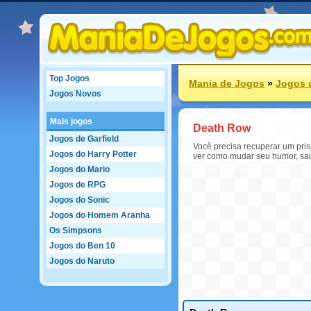
Top Jogos
Mania de Jogos
»
Jogos 
Jogos Novos
Mais jogos
Death Row
Jogos de Garfield
Você precisa recuperar um pris
Jogos do Harry Potter
ver como mudar seu humor, saúd
Jogos do Mario
Jogos de RPG
Jogos do Sonic
Jogos do Homem Aranha
Os Simpsons
Jogos do Ben 10
Jogos do Naruto