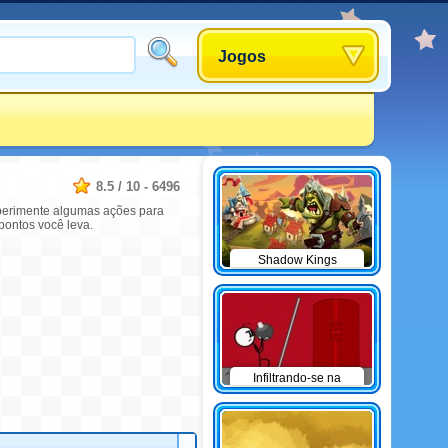
Jogos
8.5
/
10
-
6496
Experimente algumas ações para
pontos você leva.
Shadow Kings
Infiltrando-se na
Aeronave