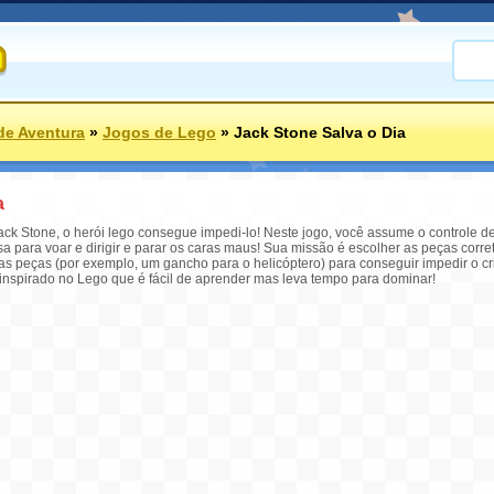
de Aventura
»
Jogos de Lego
»
Jack Stone Salva o Dia
a
k Stone, o herói lego consegue impedi-lo! Neste jogo, você assume o controle de
sa para voar e dirigir e parar os caras maus! Sua missão é escolher as peças corr
sas peças (por exemplo, um gancho para o helicóptero) para conseguir impedir o 
inspirado no Lego que é fácil de aprender mas leva tempo para dominar!