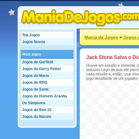
Top Jogos
Mania de Jogos
»
Jogos 
Jogos Novos
Mais jogos
Jack Stone Salva o Di
Jogos de Garfield
Houve um assalto e somente Jac
Jogos do Harry Potter
veículos Lego de que ele preci
cada missão e, então, usar es
Jogos do Mario
jogo desafiante de um jogador 
Jogos de RPG
Jogos do Sonic
Jogos do Homem Aranha
Os Simpsons
Jogos do Ben 10
Jogos do Naruto