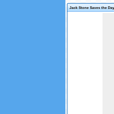
Jack Stone Saves the Da
Game not loaded yet.