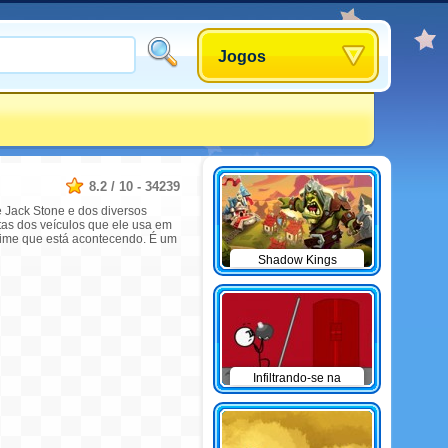
Jogos
8.2
/
10
-
34239
 Jack Stone e dos diversos
etas dos veículos que ele usa em
crime que está acontecendo. É um
Shadow Kings
Infiltrando-se na
Aeronave