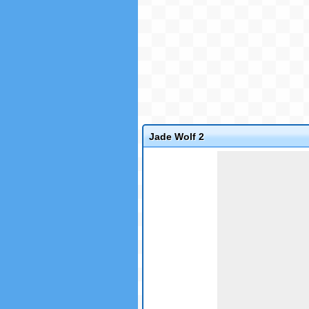
Jade Wolf 2
Game not loaded yet.