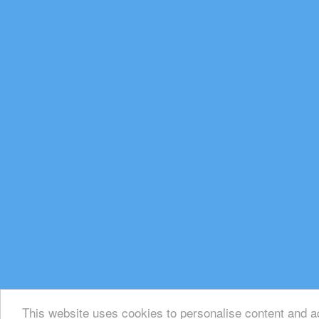
This website uses cookies to personalise content and ad