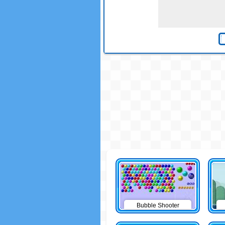
Bubble Shooter