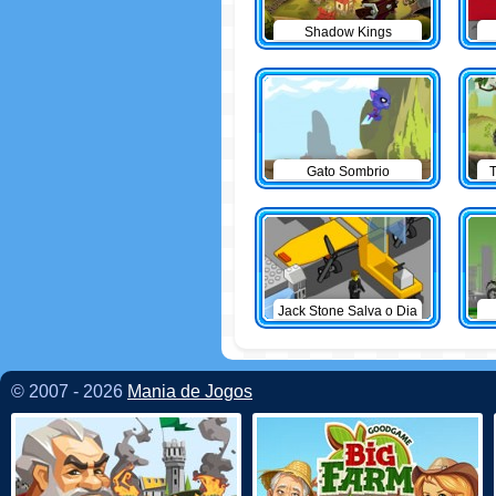
Shadow Kings
Gato Sombrio
T
Jack Stone Salva o Dia
© 2007 - 2026
Mania de Jogos