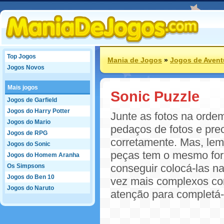
Top Jogos
Mania de Jogos
»
Jogos de Avent
Jogos Novos
Mais jogos
Sonic Puzzle
Jogos de Garfield
Jogos do Harry Potter
Junte as fotos na orde
Jogos do Mario
pedaços de fotos e pre
Jogos de RPG
corretamente. Mas, lem
Jogos do Sonic
peças tem o mesmo form
Jogos do Homem Aranha
conseguir colocá-las na
Os Simpsons
Jogos do Ben 10
vez mais complexos con
Jogos do Naruto
atenção para completá-