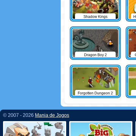
Shadow Kings
H
Dragon Boy 2
Forgotten Dungeon 2
© 2007 - 2026
Mania de Jogos