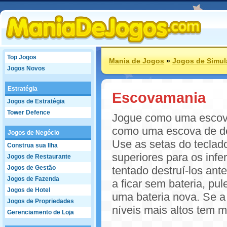
Top Jogos
Mania de Jogos
»
Jogos de Simu
Jogos Novos
Estratégia
Escovamania
Jogos de Estratégia
Tower Defence
Jogue como uma escova 
como uma escova de den
Jogos de Negócio
Use as setas do teclad
Construa sua Ilha
superiores para os infe
Jogos de Restaurante
Jogos de Gestão
tentado destruí-los an
Jogos de Fazenda
a ficar sem bateria, pu
Jogos de Hotel
uma bateria nova. Se a
Jogos de Propriedades
níveis mais altos tem m
Gerenciamento de Loja