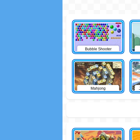
Bubble Shooter
Mahjong