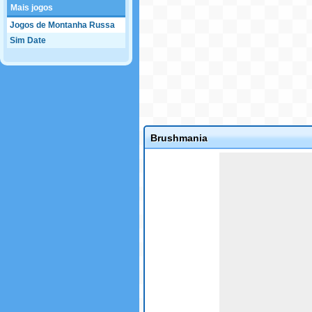
Mais jogos
Jogos de Montanha Russa
Sim Date
Brushmania
Game not loaded yet.