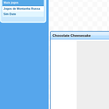
Mais jogos
Jogos de Montanha Russa
Sim Date
Chocolate Cheesecake
Game not loaded yet.