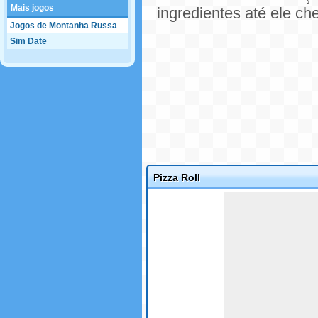
Mais jogos
ingredientes até ele ch
Jogos de Montanha Russa
Sim Date
Pizza Roll
Game not loaded yet.