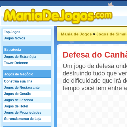
Top Jogos
Mania de Jogos
»
Jogos de Simu
Jogos Novos
Estratégia
Defesa do Canh
Jogos de Estratégia
Tower Defence
Um jogo de defesa onde
destruindo tudo que v
Jogos de Negócio
de dificuldade que irá
Construa sua Ilha
tempo você tem entre a
Jogos de Restaurante
Jogos de Gestão
Jogos de Fazenda
Jogos de Hotel
Jogos de Propriedades
Gerenciamento de Loja