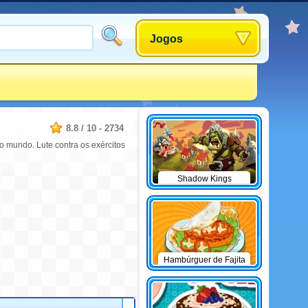
Jogos
8.8
/
10
-
2734
 o mundo. Lute contra os exércitos
Shadow Kings
Hambúrguer de Fajita