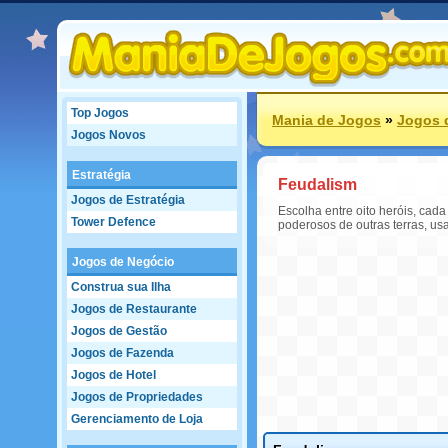
Top Jogos
Mania de Jogos
»
Jogos 
Jogos Novos
Estratégia
Feudalism
Jogos de Estratégia
Escolha entre oito heróis, cada
Tower Defence
poderosos de outras terras, us
Jogos de Negócio
Construa sua Ilha
Jogos de Restaurante
Jogos de Gestão
Jogos de Fazenda
Jogos de Hotel
Jogos de Propriedades
Gerenciamento de Loja