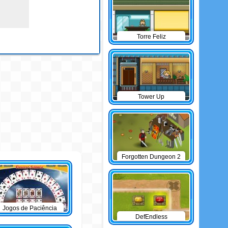
Torre Feliz
Tower Up
Forgotten Dungeon 2
Jogos de Paciência
DefEndless