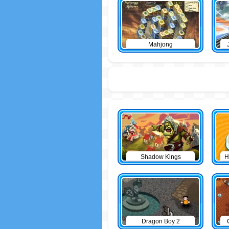
Mahjong
Shadow Kings
H
Dragon Boy 2