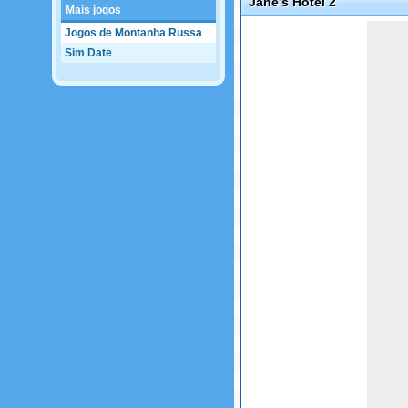
Jane's Hotel 2
Mais jogos
Game not loaded yet.
Jogos de Montanha Russa
Sim Date