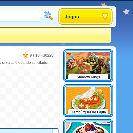
Jogos
9
/
10
-
30228
sirva café quando solicitado.
Shadow Kings
Hambúrguer de Fajita