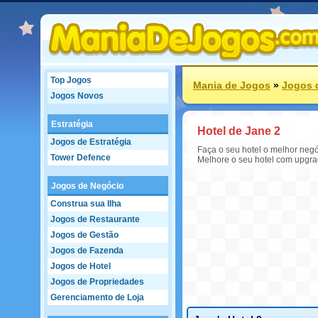
Top Jogos
Mania de Jogos
»
Jogos 
Jogos Novos
Estratégia
Hotel de Jane 2
Jogos de Estratégia
Faça o seu hotel o melhor negó
Tower Defence
Melhore o seu hotel com upgrad
Jogos de Negócio
Construa sua Ilha
Jogos de Restaurante
Jogos de Gestão
Jogos de Fazenda
Jogos de Hotel
Jogos de Propriedades
Gerenciamento de Loja