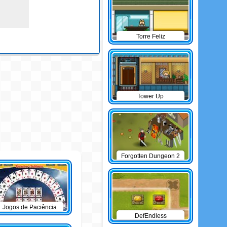
Torre Feliz
Tower Up
Forgotten Dungeon 2
Jogos de Paciência
DefEndless