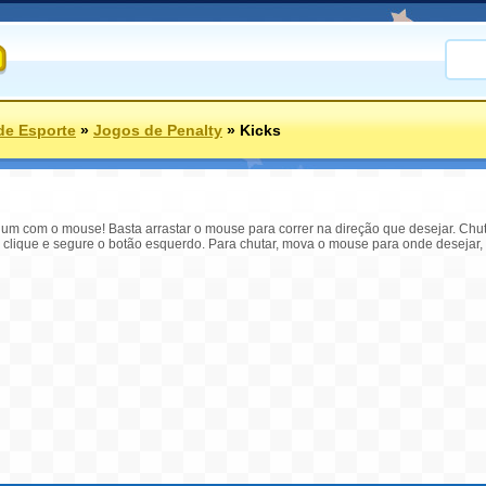
de Esporte
»
Jogos de Penalty
»
Kicks
 um com o mouse! Basta arrastar o mouse para correr na direção que desejar. Ch
, clique e segure o botão esquerdo. Para chutar, mova o mouse para onde desejar