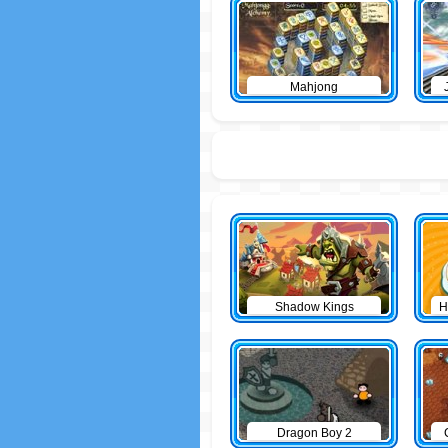
Mahjong
Shadow Kings
H
Dragon Boy 2