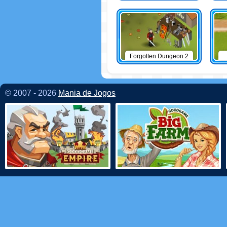
Forgotten Dungeon 2
© 2007 - 2026
Mania de Jogos