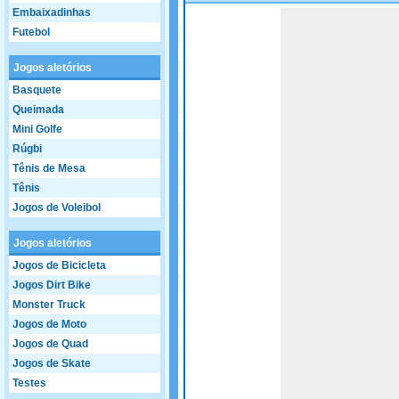
Embaixadinhas
Game not loaded yet.
Futebol
Jogos aletórios
Basquete
Queimada
Mini Golfe
Rúgbi
Tênis de Mesa
Tênis
Jogos de Voleibol
Jogos aletórios
Jogos de Bicicleta
Jogos Dirt Bike
Monster Truck
Jogos de Moto
Jogos de Quad
Jogos de Skate
Testes