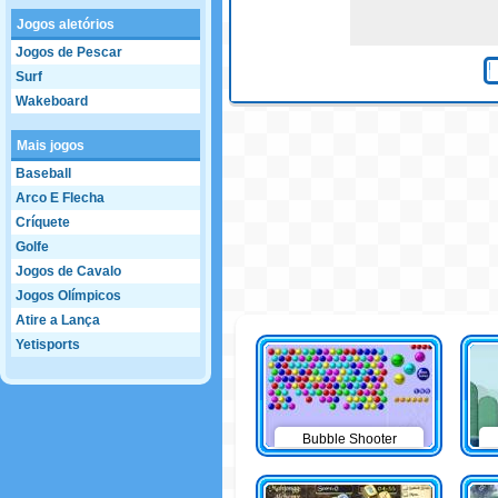
Jogos aletórios
Jogos de Pescar
Surf
Wakeboard
Mais jogos
Baseball
Arco E Flecha
Críquete
Golfe
Jogos de Cavalo
Jogos Olímpicos
Atire a Lança
Yetisports
Bubble Shooter